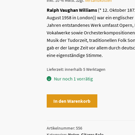
inkl. 10 % MwSt.
zzgl.
Versandkosten
Ralph Vaughan Williams
(*
12. Oktober
187
August
1958
in
London)
)
war ein englische
Jahren entstandenes Werk umfasst Opern, B
Vokalwerke sowie Orchesterkompositionen
Musik der
Tudorzeit
, traditionellen
Folk So
gab er der lange Zeit vor allem durch deuts
eine eigenständige Stimme.
Lieferzeit:
innerhalb 5 Werktagen
Nur noch 1 vorrätig
Ralph
In den Warenkorb
Vaughan
Williams
-
Three
Artikelnummer:
556
Kategorien:
Noten
,
Gitarre Solo