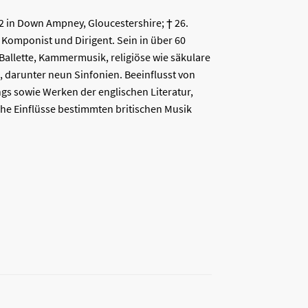
2
in
Down Ampney
,
Gloucestershire
; †
26.
r
Komponist
und
Dirigent
. Sein in über 60
allette, Kammermusik, religiöse wie säkulare
, darunter neun
Sinfonien
. Beeinflusst von
ngs
sowie Werken der englischen Literatur,
che Einflüsse bestimmten britischen Musik