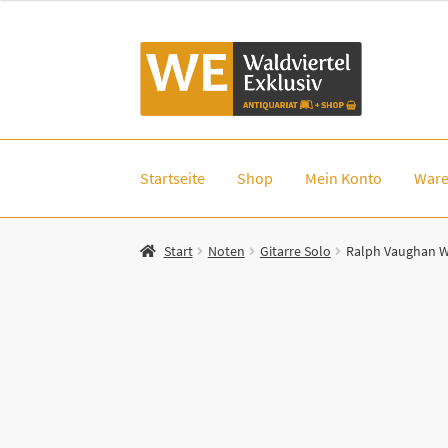
Zur
Zum
Navigation
Inhalt
springen
springen
Startseite
Shop
Mein Konto
Ware
Start
Noten
Gitarre Solo
Ralph Vaughan Wi