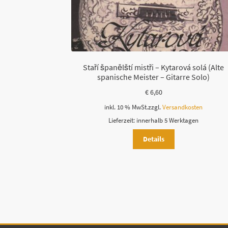
Staří španělští mistři – Kytarová solá (Alte
spanische Meister – Gitarre Solo)
€
6,60
inkl. 10 % MwSt.
zzgl.
Versandkosten
Lieferzeit:
innerhalb 5 Werktagen
Details