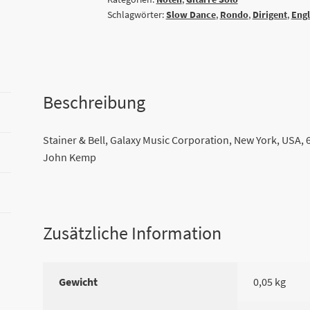
Short
Schlagwörter:
Slow Dance
,
Rondo
,
Dirigent
,
Eng
Pieces
from
the
Charterhouse
Suite
Beschreibung
Menge
Stainer & Bell, Galaxy Music Corporation, New York, USA, 6
John Kemp
Zusätzliche Information
Gewicht
0,05 kg