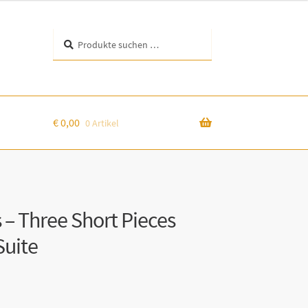
Suchen
Suchen
nach:
€
0,00
0 Artikel
– Three Short Pieces
Suite