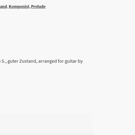
land
,
Komponist
,
Prelude
 S., guter Zustand, arranged for guitar by