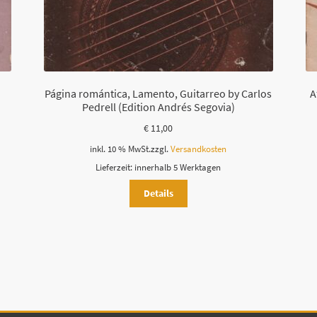
d
l
e
e
r
Página romántica, Lamento, Guitarreo by Carlos
A
.
Pedrell (Edition Andrés Segovia)
€
11,00
inkl. 10 % MwSt.
zzgl.
Versandkosten
Lieferzeit:
innerhalb 5 Werktagen
Details