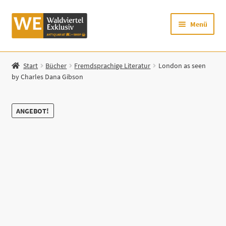
Zur
Zum
Menü
Navigation
Inhalt
springen
springen
Startseite
Start
Bücher
Fremdsprachige Literatur
London as seen
by Charles Dana Gibson
Shop
Mein Konto
ANGEBOT!
Warenkorb
Zur Waldviertel Exklusiv-Website