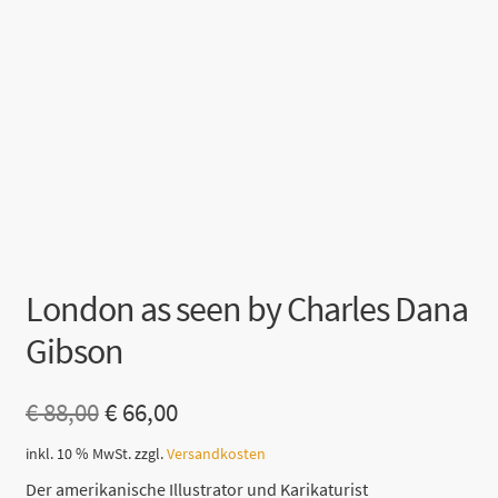
London as seen by Charles Dana
Gibson
Ursprünglicher
Aktueller
€
88,00
€
66,00
Preis
Preis
inkl. 10 % MwSt.
zzgl.
Versandkosten
war:
ist:
Der amerikanische Illustrator und Karikaturist