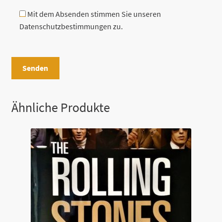
Mit dem Absenden stimmen Sie unseren
Datenschutzbestimmungen zu.
B
i
t
t
e
Ähnliche Produkte
l
a
s
s
e
d
i
e
s