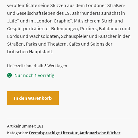
veröffentlichte seine Skizzen aus dem Londoner Straßen-
€ 88,00
€ 66,00.
und Gesellschaftsleben des 19. Jahrhunderts zunächst in
„Life“ und in „London Graphic“. Mit sicherem Strich und
Gespür porträtiert er Botenjungen, Portiers, Balldamen und
Lords und Wachsoldaten, Schauspieler und Kutscher in den
Straßen, Parks und Theatern, Cafés und Salons der
britischen Hauptstadt.
Lieferzeit:
innerhalb 5 Werktagen
Nur noch 1 vorrätig
London
In den Warenkorb
as
seen
by
Charles
Artikelnummer:
181
Kategorien:
Fremdsprachige Literatur
,
Antiquarische Bücher
Dana