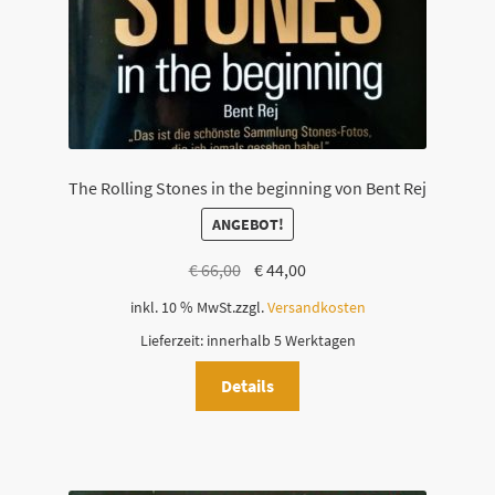
e
s
F
e
l
d
l
The Rolling Stones in the beginning von Bent Rej
e
e
ANGEBOT!
r
Ursprünglicher
Aktueller
€
66,00
€
44,00
.
Preis
Preis
inkl. 10 % MwSt.
zzgl.
Versandkosten
war:
ist:
Lieferzeit:
innerhalb 5 Werktagen
€ 66,00
€ 44,00.
Details