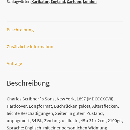
Schlagwörter:
Karikatur
,
England
,
Cartoon
,
London
Gibson
Menge
Beschreibung
Zusätzliche Information
Anfrage
Beschreibung
Charles Scribner´s Sons, New York, 1897 (MDCCCXCVII),
Hardcover, Longformat, Buchrücken gelöst, Altersflecken,
leichte Beschädigungen, Seiten in gutem Zustand,
unpaginiert, 34 Bl., Zeichng. u. Illustr., 45 x 31 x 2cm, 2100gr.,
Sprache: Englisch, mit einer persönlichen Widmung