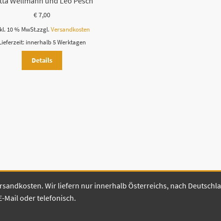
tta Wellmann und Leo Pesch
€
7,00
kl. 10 % MwSt.
zzgl.
Versandkosten
Lieferzeit:
innerhalb 5 Werktagen
Details
 Versandkosten. Wir liefern nur innerhalb Österreichs, nach Deutsch
E-Mail oder telefonisch.