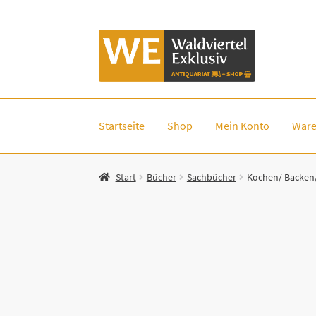
Zur
Zum
Navigation
Inhalt
springen
springen
Startseite
Shop
Mein Konto
Ware
Start
Bücher
Sachbücher
Kochen/ Backen