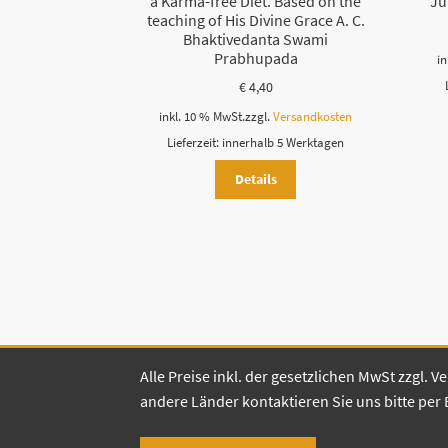
a Karma-free Diet. Based on the
Ju
teaching of His Divine Grace A. C.
Bhaktivedanta Swami
Prabhupada
in
€
4,40
inkl. 10 % MwSt.
zzgl.
Versandkosten
Lieferzeit:
innerhalb 5 Werktagen
Details
Alle Preise inkl. der gesetzlichen MwSt zzgl.
andere Länder kontaktieren Sie uns bitte per 