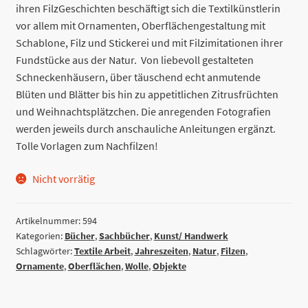
ihren FilzGeschichten beschäftigt sich die Textilkünstlerin
vor allem mit Ornamenten, Oberflächengestaltung mit
Schablone, Filz und Stickerei und mit Filzimitationen ihrer
Fundstücke aus der Natur. Von liebevoll gestalteten
Schneckenhäusern, über täuschend echt anmutende
Blüten und Blätter bis hin zu appetitlichen Zitrusfrüchten
und Weihnachtsplätzchen. Die anregenden Fotografien
werden jeweils durch anschauliche Anleitungen ergänzt.
Tolle Vorlagen zum Nachfilzen!
Nicht vorrätig
Artikelnummer:
594
Kategorien:
Bücher
,
Sachbücher
,
Kunst/ Handwerk
Schlagwörter:
Textile Arbeit
,
Jahreszeiten
,
Natur
,
Filzen
,
Ornamente
,
Oberflächen
,
Wolle
,
Objekte