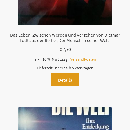
F
e
l
d
l
Das Leben. Zwischen Werden und Vergehen von Dietmar
e
Todt aus der Reihe „Der Mensch in seiner Welt“
e
€
7,70
r
.
inkl. 10 % MwSt.
zzgl.
Versandkosten
Lieferzeit:
innerhalb 5 Werktagen
Details