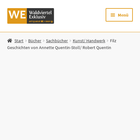
Zur
Zum
Menü
Navigation
Inhalt
springen
springen
Startseite
Start
Bücher
Sachbücher
Kunst/ Handwerk
Filz
Geschichten von Annette Quentin-Stoll/ Robert Quentin
Shop
Mein Konto
Warenkorb
Zur Waldviertel Exklusiv-Website