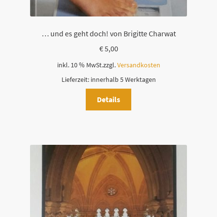
l
d
l
… und es geht doch! von Brigitte Charwat
e
€
5,00
e
r
inkl. 10 % MwSt.
zzgl.
Versandkosten
.
Lieferzeit:
innerhalb 5 Werktagen
Details