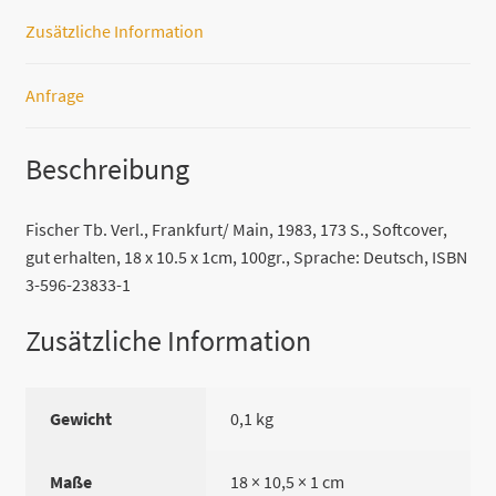
Johannes
Zusätzliche Information
Glötzner
Menge
Anfrage
Beschreibung
Fischer Tb. Verl., Frankfurt/ Main, 1983, 173 S., Softcover,
gut erhalten, 18 x 10.5 x 1cm, 100gr., Sprache: Deutsch, ISBN
3-596-23833-1
Zusätzliche Information
Gewicht
0,1 kg
Maße
18 × 10,5 × 1 cm