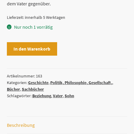
dem Vater gegenüber.
Lieferzeit:
innerhalb 5 Werktagen
Nur noch 1 vorrätig
Der
In den Warenkorb
Vater.
Über
die
Beziehung
Artikelnummer:
163
Kategorien:
Geschichte
,
Politik, Philosophie, Gesellschaft,
,
von
Bücher
,
Sachbücher
Söhnen
Schlagwörter:
Beziehung
,
Vater
,
Sohn
zu
ihren
Vätern
herausgegeben
Beschreibung
von