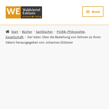
Zur
Zum
Menü
Navigation
Inhalt
springen
springen
Startseite
Start
Bücher
Sachbücher
Politik, Philosophie,
Gesellschaft,
Der Vater. Über die Beziehung von Söhnen zu ihren
Shop
Vätern herausgegeben von Johannes Glötzner
Mein Konto
Warenkorb
Zur Waldviertel Exklusiv-Website