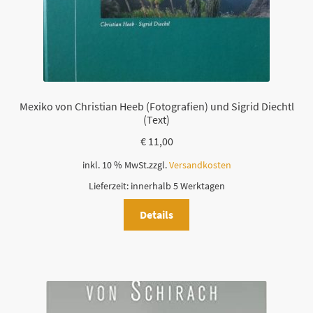
s
F
e
l
d
l
Mexiko von Christian Heeb (Fotografien) und Sigrid Diechtl
e
(Text)
e
€
11,00
r
.
inkl. 10 % MwSt.
zzgl.
Versandkosten
Lieferzeit:
innerhalb 5 Werktagen
Details