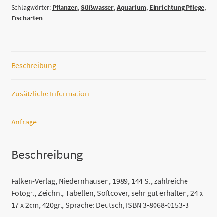
Schlagwörter:
Pflanzen
,
Süßwasser
,
Aquarium
,
Einrichtung Pflege
,
Mayland
Fischarten
Menge
Beschreibung
Zusätzliche Information
Anfrage
Beschreibung
Falken-Verlag, Niedernhausen, 1989, 144 S., zahlreiche
Fotogr., Zeichn., Tabellen, Softcover, sehr gut erhalten, 24 x
17 x 2cm, 420gr., Sprache: Deutsch, ISBN 3-8068-0153-3