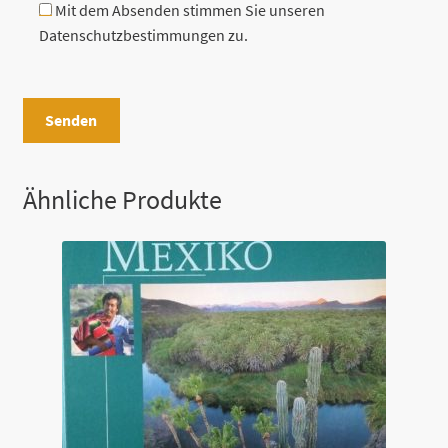
Mit dem Absenden stimmen Sie unseren
Datenschutzbestimmungen zu.
B
i
t
t
e
Ähnliche Produkte
l
a
s
s
e
d
i
e
s
e