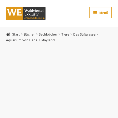
Zur
Zum
Menü
Navigation
Inhalt
springen
springen
Startseite
Start
Bücher
Sachbücher
Tiere
Das Süßwasser-
Aquarium von Hans J. Mayland
Shop
Mein Konto
Warenkorb
Zur Waldviertel Exklusiv-Website