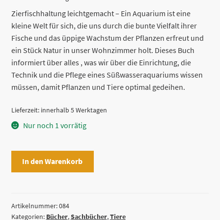
Zierfischhaltung leichtgemacht – Ein Aquarium ist eine
kleine Welt für sich, die uns durch die bunte Vielfalt ihrer
Fische und das üppige Wachstum der Pflanzen erfreut und
ein Stück Natur in unser Wohnzimmer holt. Dieses Buch
informiert über alles , was wir über die Einrichtung, die
Technik und die Pflege eines Süßwasseraquariums wissen
müssen, damit Pflanzen und Tiere optimal gedeihen.
Lieferzeit:
innerhalb 5 Werktagen
Nur noch 1 vorrätig
Das
In den Warenkorb
Süßwasser-
Aquarium
von
Hans
Artikelnummer:
084
Kategorien:
Bücher
,
Sachbücher
,
Tiere
J.