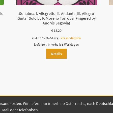
e
r
ald
Sonatina. I. Allegretto, II. Andante, III. Allegro
.
Guitar Solo by F. Moreno Torroba (Fingered by
Andrés Segovia)
€
13,20
inkl. 10 % MwSt.
zzgl.
Versandkosten
Lieferzeit:
innerhalb 5 Werktagen
Details
 Versandkosten. Wir liefern nur innerhalb Österreichs, nach Deutsch
E-Mail oder telefonisch.