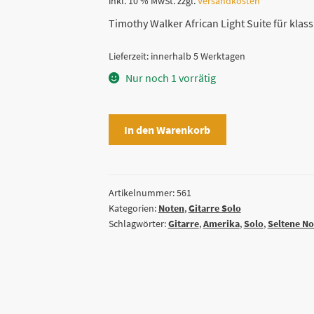
inkl. 10 % MwSt.
zzgl.
Versandkosten
Timothy Walker African Light Suite für klass
Lieferzeit:
innerhalb 5 Werktagen
Nur noch 1 vorrätig
African
In den Warenkorb
Light
Suite
(for
Solo
Artikelnummer:
561
Kategorien:
Noten
,
Gitarre Solo
Guitar)
Schlagwörter:
Gitarre
,
Amerika
,
Solo
,
Seltene No
by
Timothy
Walker
Menge