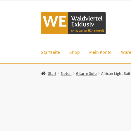
Zur
Zum
Navigation
Inhalt
springen
springen
Startseite
Shop
Mein Konto
Ware
Start
Noten
Gitarre Solo
African Light Sui