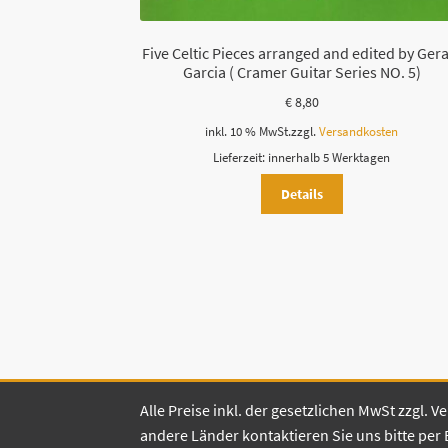
Five Celtic Pieces arranged and edited by Ger
Garcia ( Cramer Guitar Series NO. 5)
€
8,80
inkl. 10 % MwSt.
zzgl.
Versandkosten
Lieferzeit:
innerhalb 5 Werktagen
Details
Alle Preise inkl. der gesetzlichen MwSt zzgl.
andere Länder kontaktieren Sie uns bitte per 