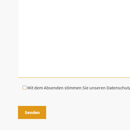
Mit dem Absenden stimmen Sie unseren Datenschu
B
i
t
t