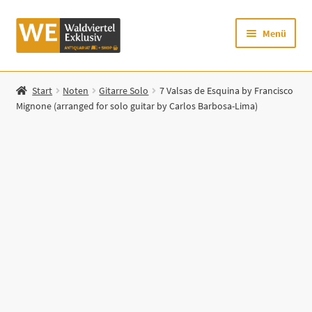
Zur
Zum
Menü
Navigation
Inhalt
springen
springen
Startseite
Start
Noten
Gitarre Solo
7 Valsas de Esquina by Francisco
Mignone (arranged for solo guitar by Carlos Barbosa-Lima)
Shop
Mein Konto
Warenkorb
Zur Waldviertel Exklusiv-Website