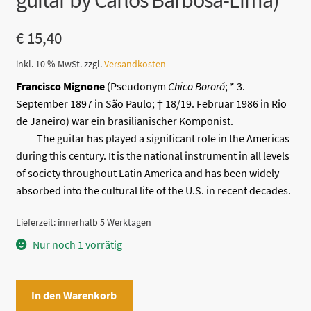
guitar by Carlos Barbosa-Lima)
€
15,40
inkl. 10 % MwSt.
zzgl.
Versandkosten
Francisco Mignone
(
Pseudonym
Chico Bororó
; *
3.
September
1897
in
São Paulo
; †
18
/
19. Februar
1986
in
Rio
de Janeiro
) war ein
brasilianischer
Komponist
.
The guitar has played a significant role in the Americas
during this century. It is the national instrument in all levels
of society throughout Latin America and has been widely
absorbed into the cultural life of the U.S. in recent decades.
Lieferzeit:
innerhalb 5 Werktagen
Nur noch 1 vorrätig
7
In den Warenkorb
Valsas