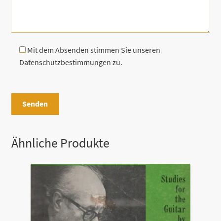
Mit dem Absenden stimmen Sie unseren
Datenschutzbestimmungen zu.
B
i
t
t
e
Ähnliche Produkte
l
a
s
s
e
d