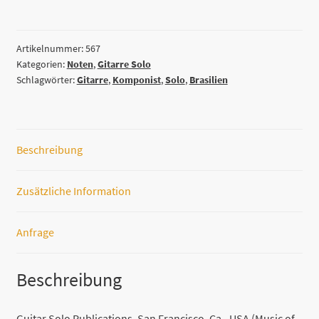
de
Esquina
by
Artikelnummer:
567
Kategorien:
Noten
,
Gitarre Solo
Francisco
Schlagwörter:
Gitarre
,
Komponist
,
Solo
,
Brasilien
Mignone
(arranged
for
solo
Beschreibung
guitar
by
Carlos
Zusätzliche Information
Barbosa-
Lima)
Anfrage
Menge
Beschreibung
Guitar Solo Publications, San Francisco, Ca., USA (Music of