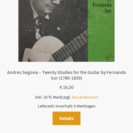
i
e
s
e
s
F
e
l
d
l
Andres Segovia – Twenty Studies for the Guitar by Fernando
e
Sor (1780-1839)
e
€
16,50
r
.
inkl. 10 % MwSt.
zzgl.
Versandkosten
Lieferzeit:
innerhalb 5 Werktagen
Details