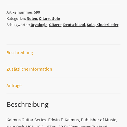
from
Children
Artikelnummer:
590
Kategorien:
Noten
,
Gitarre Solo
´s
Schlagwörter:
Bryologie
,
Gitarre
,
Deutschland
,
Solo
,
Kinderlieder
Songs
Anton
Stingl
(for
Beschreibung
the
Guitar)
Menge
Zusätzliche Information
Anfrage
Beschreibung
Kalmus Guitar Series, Edwin F. Kalmus, Publisher of Music,
New York, USA, 19 S., 87gr., 30,5x23cm, guter Zustand,