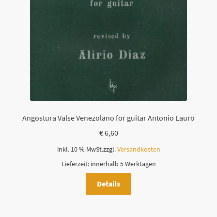
i
e
s
e
s
F
e
l
d
l
Angostura Valse Venezolano for guitar Antonio Lauro
e
€
6,60
e
r
inkl. 10 % MwSt.
zzgl.
Versandkosten
.
Lieferzeit:
innerhalb 5 Werktagen
Details