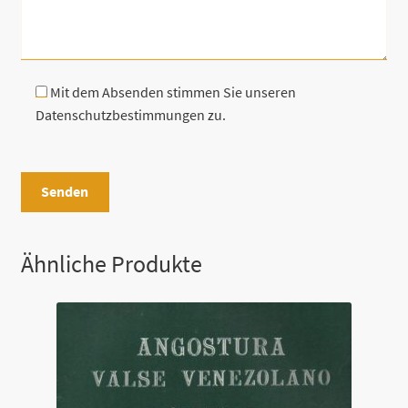
Mit dem Absenden stimmen Sie unseren
Datenschutzbestimmungen zu.
B
i
t
t
e
Ähnliche Produkte
l
a
s
s
e
d