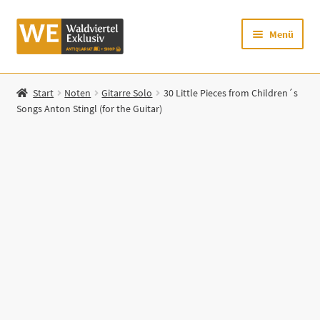
Zur
Zum
Menü
Navigation
Inhalt
springen
springen
Startseite
Start
Noten
Gitarre Solo
30 Little Pieces from Children´s
Songs Anton Stingl (for the Guitar)
Shop
Mein Konto
Warenkorb
Zur Waldviertel Exklusiv-Website