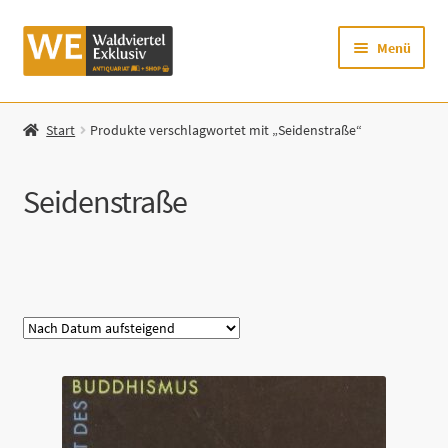
Zur
Zum
Menü
Navigation
Inhalt
springen
springen
Startseite
Start
Produkte verschlagwortet mit „Seidenstraße“
Shop
Seidenstraße
Mein Konto
Warenkorb
Kategorie
Zur Waldviertel Exklusiv-Website