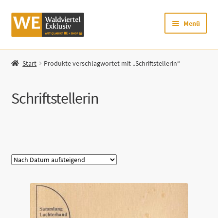
Zur
Zum
Menü
Navigation
Inhalt
springen
springen
Startseite
Start
Produkte verschlagwortet mit „Schriftstellerin“
Shop
Schriftstellerin
Mein Konto
Warenkorb
Kategorie
Zur Waldviertel Exklusiv-Website