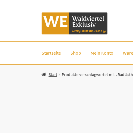
Zur
Zum
Navigation
Inhalt
springen
springen
Startseite
Shop
Mein Konto
Ware
Start
Produkte verschlagwortet mit „Radiästh