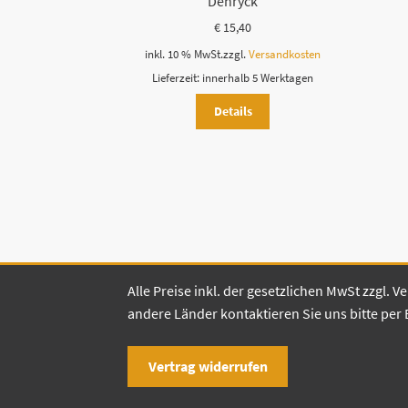
Denryck
€
15,40
inkl. 10 % MwSt.
zzgl.
Versandkosten
Lieferzeit:
innerhalb 5 Werktagen
Details
Alle Preise inkl. der gesetzlichen MwSt zzgl.
andere Länder kontaktieren Sie uns bitte per 
Vertrag widerrufen