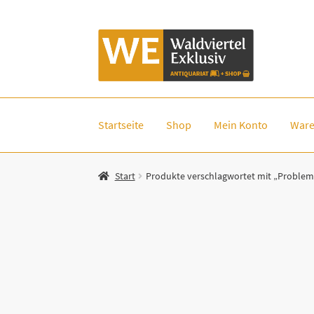
Zur
Zum
Navigation
Inhalt
springen
springen
Startseite
Shop
Mein Konto
Ware
Start
Produkte verschlagwortet mit „Problem