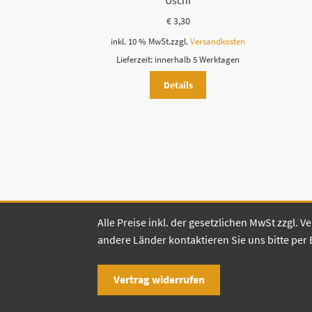
Uschi
€
3,30
inkl. 10 % MwSt.
zzgl.
Versandkosten
Lieferzeit:
innerhalb 5 Werktagen
Details
Alle Preise inkl. der gesetzlichen MwSt zzgl.
andere Länder kontaktieren Sie uns bitte per 
Vertrag widerrufen