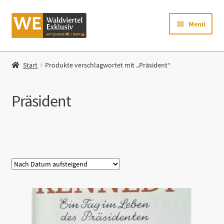
Zur
Zum
Menü
Navigation
Inhalt
springen
springen
Startseite
Start
Produkte verschlagwortet mit „Präsident“
Shop
Präsident
Mein Konto
Warenkorb
Kategorie
Zur Waldviertel Exklusiv-Website