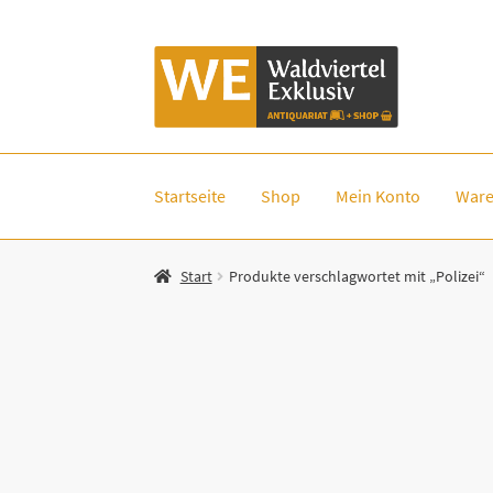
Zur
Zum
Navigation
Inhalt
springen
springen
Startseite
Shop
Mein Konto
Ware
Start
Produkte verschlagwortet mit „Polizei“