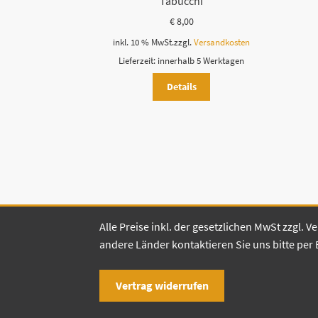
Tabucchi
€
8,00
inkl. 10 % MwSt.
zzgl.
Versandkosten
Lieferzeit:
innerhalb 5 Werktagen
Details
Alle Preise inkl. der gesetzlichen MwSt zzgl.
andere Länder kontaktieren Sie uns bitte per 
Vertrag widerrufen