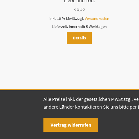
Liebe und Tod.
€
5,50
inkl. 10 % MwSt.
zzgl.
Versandkosten
Lieferzeit:
innerhalb 5 Werktagen
Details
Alle Preise inkl. der gesetzlichen MwSt zzgl.
andere Länder kontaktieren Sie uns bitte per 
Vertrag widerrufen