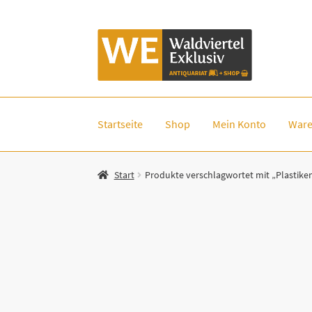
Zur
Zum
Navigation
Inhalt
springen
springen
Startseite
Shop
Mein Konto
Ware
Start
Produkte verschlagwortet mit „Plastike