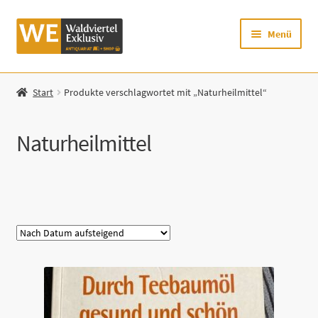
Zur
Zum
Menü
Navigation
Inhalt
springen
springen
Startseite
Start
Produkte verschlagwortet mit „Naturheilmittel“
Shop
Naturheilmittel
Mein Konto
Warenkorb
Kategorie
Zur Waldviertel Exklusiv-Website