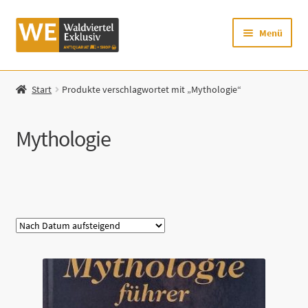
Zur
Zum
Menü
Navigation
Inhalt
springen
springen
Startseite
Start
Produkte verschlagwortet mit „Mythologie“
Shop
Mythologie
Mein Konto
Warenkorb
Kategorie
Zur Waldviertel Exklusiv-Website