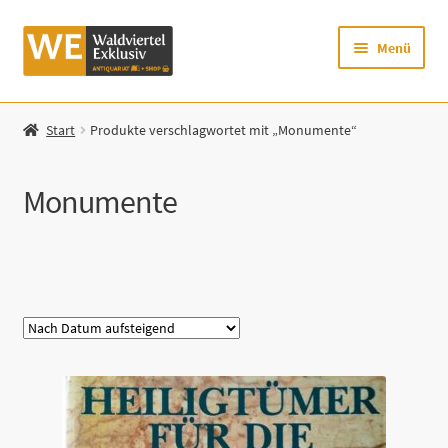
Zur
Zum
Menü
Navigation
Inhalt
springen
springen
Startseite
Start
Produkte verschlagwortet mit „Monumente“
Shop
Monumente
Mein Konto
Warenkorb
Kategorie
Zur Waldviertel Exklusiv-Website