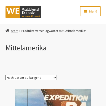
Zur
Zum
Menü
Navigation
Inhalt
springen
springen
Startseite
Start
Produkte verschlagwortet mit „Mittelamerika“
Shop
Mittelamerika
Mein Konto
Warenkorb
Kategorie
Zur Waldviertel Exklusiv-Website