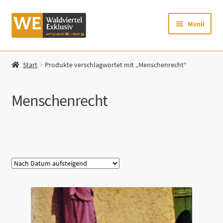
Zur
Zum
Menü
Navigation
Inhalt
springen
springen
Startseite
Start
Produkte verschlagwortet mit „Menschenrecht“
Shop
Menschenrecht
Mein Konto
Warenkorb
Kategorie
Zur Waldviertel Exklusiv-Website