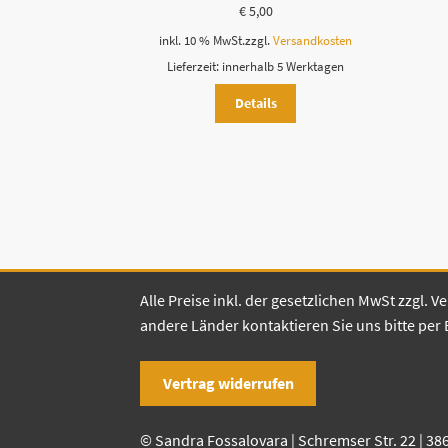
€
5,00
inkl. 10 % MwSt.
zzgl.
Versandkosten
Lieferzeit:
innerhalb 5 Werktagen
Details
Alle Preise inkl. der gesetzlichen MwSt zzgl.
andere Länder kontaktieren Sie uns bitte per 
Vertrag widerrufen
© Sandra Fossalovara | Schremser Str. 22 | 38