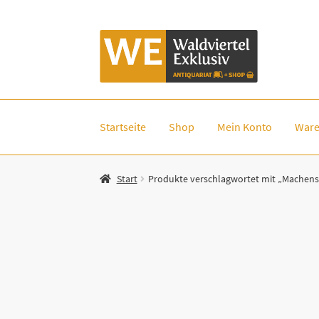
Zur
Zum
Navigation
Inhalt
springen
springen
Startseite
Shop
Mein Konto
Ware
Start
Produkte verschlagwortet mit „Machens