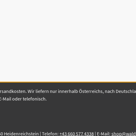
 Versandkosten. Wir liefern nur innerhalb Österreichs, nach Deutsch
E-Mail oder telefonisch.
60 Heidenreichstein | Telefon:
+43 660 577 4338
| E-Mail:
shop@waldvi