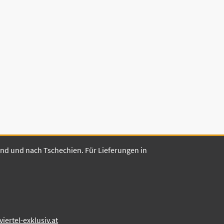
land und nach Tschechien. Für Lieferungen in
ertel-exklusiv.at