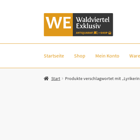
Zur
Zum
Navigation
Inhalt
springen
springen
Startseite
Shop
Mein Konto
Ware
Start
Produkte verschlagwortet mit „Lyrikerin