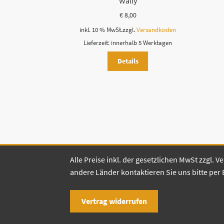
Wally
€
8,00
inkl. 10 % MwSt.
zzgl.
Versandkosten
Lieferzeit:
innerhalb 5 Werktagen
Details
Alle Preise inkl. der gesetzlichen MwSt zzgl.
andere Länder kontaktieren Sie uns bitte per 
Vertrag widerrufen