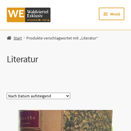
Zur
Zum
Menü
Navigation
Inhalt
springen
springen
Startseite
Start
Produkte verschlagwortet mit „Literatur“
Shop
Literatur
Mein Konto
Warenkorb
Kategorie
Zur Waldviertel Exklusiv-Website