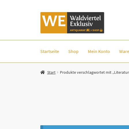
Zur
Zum
Navigation
Inhalt
springen
springen
Startseite
Shop
Mein Konto
Ware
Start
Produkte verschlagwortet mit „Literatur