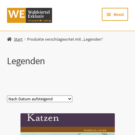
Zur
Zum
Menü
Navigation
Inhalt
springen
springen
Startseite
Start
Produkte verschlagwortet mit „Legenden“
Shop
Legenden
Mein Konto
Warenkorb
Kategorie
Zur Waldviertel Exklusiv-Website