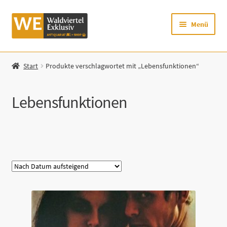
Zur
Zum
Menü
Navigation
Inhalt
springen
springen
Startseite
Start
Produkte verschlagwortet mit „Lebensfunktionen“
Shop
Lebensfunktionen
Mein Konto
Warenkorb
Kategorie
Zur Waldviertel Exklusiv-Website