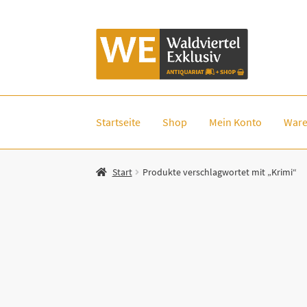
Zur
Zum
Navigation
Inhalt
springen
springen
Startseite
Shop
Mein Konto
Ware
Start
Produkte verschlagwortet mit „Krimi“