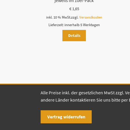
jeweils im 10er-Pack
€
1,65
inkl. 10 % MwSt.
zzgl.
Versandkosten
Lieferzeit:
innerhalb 5 Werktagen
Details
Alle Preise inkl. der gesetzlichen MwSt zzgl.
andere Länder kontaktieren Sie uns bitte per 
Vertrag widerrufen