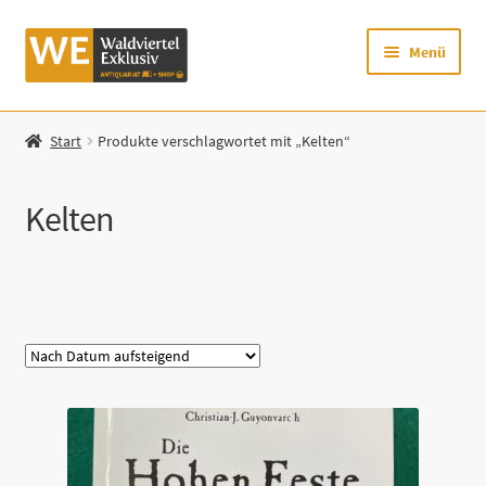
Zur
Zum
Menü
Navigation
Inhalt
springen
springen
Startseite
Start
Produkte verschlagwortet mit „Kelten“
Shop
Kelten
Mein Konto
Warenkorb
Kategorie
Zur Waldviertel Exklusiv-Website