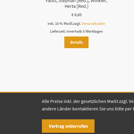
Faust, Stephan [Red.], Winkler,
Herta [Red.]
€
6,60
inkl. 10 % MwSt.
zzgl.
Versandkosten
Lieferzeit:
innerhalb 5 Werktagen
Details
Alle Preise inkl. der gesetzlichen MwSt zzgl.
andere Länder kontaktieren Sie uns bitte per 
Vertrag widerrufen