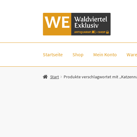
Zur
Zum
Navigation
Inhalt
springen
springen
Startseite
Shop
Mein Konto
Ware
Start
Produkte verschlagwortet mit „Katzen