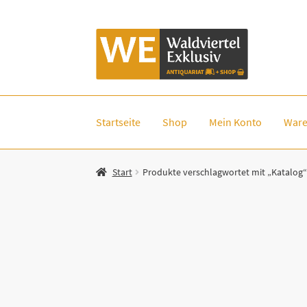
Zur
Zum
Navigation
Inhalt
springen
springen
Startseite
Shop
Mein Konto
Ware
Start
Produkte verschlagwortet mit „Katalog“