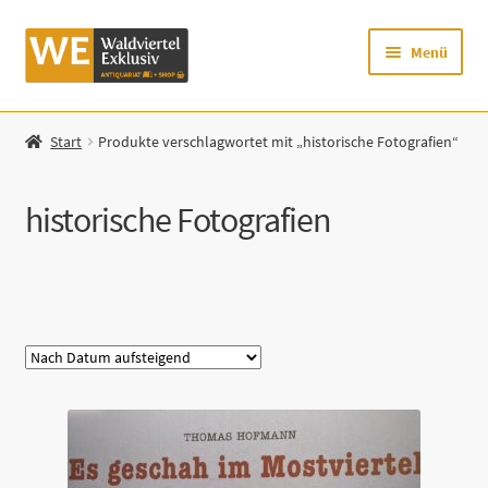
Zur
Zum
Menü
Navigation
Inhalt
springen
springen
Startseite
Start
Produkte verschlagwortet mit „historische Fotografien“
Shop
historische Fotografien
Mein Konto
Warenkorb
Kategorie
Zur Waldviertel Exklusiv-Website