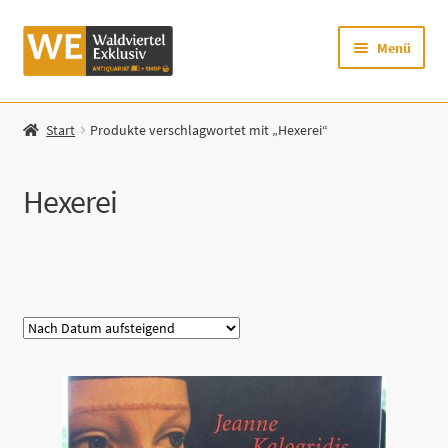
Zur
Zum
Menü
Navigation
Inhalt
springen
springen
Startseite
Start
Produkte verschlagwortet mit „Hexerei“
Shop
Hexerei
Mein Konto
Warenkorb
Kategorie
Zur Waldviertel Exklusiv-Website