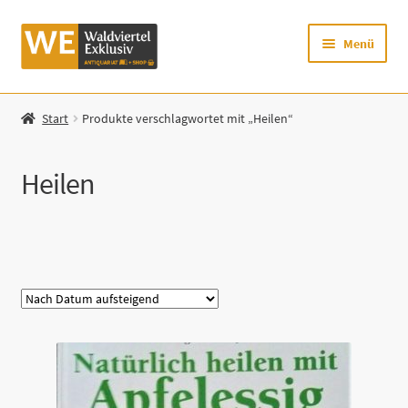
Zur
Zum
Menü
Navigation
Inhalt
springen
springen
Startseite
Start
Produkte verschlagwortet mit „Heilen“
Shop
Heilen
Mein Konto
Warenkorb
Kategorie
Zur Waldviertel Exklusiv-Website