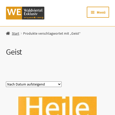
Zur
Zum
Menü
Navigation
Inhalt
springen
springen
Startseite
Start
Produkte verschlagwortet mit „Geist“
Shop
Geist
Mein Konto
Warenkorb
Kategorie
Zur Waldviertel Exklusiv-Website