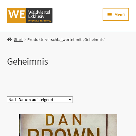
Zur
Zum
Menü
Navigation
Inhalt
springen
springen
Startseite
Start
Produkte verschlagwortet mit „Geheimnis“
Shop
Geheimnis
Mein Konto
Warenkorb
Kategorie
Zur Waldviertel Exklusiv-Website