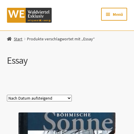
Zur
Zum
Menü
Navigation
Inhalt
springen
springen
Startseite
Start
Produkte verschlagwortet mit „Essay“
Shop
Essay
Mein Konto
Warenkorb
Kategorie
Zur Waldviertel Exklusiv-Website