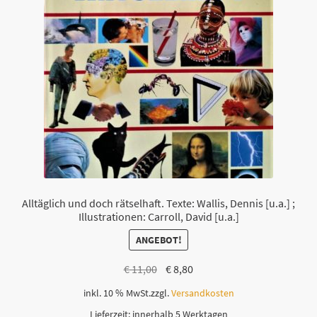
Alltäglich und doch rätselhaft. Texte: Wallis, Dennis [u.a.] ;
Illustrationen: Carroll, David [u.a.]
ANGEBOT!
Ursprünglicher
Aktueller
€
11,00
€
8,80
Preis
Preis
inkl. 10 % MwSt.
zzgl.
Versandkosten
war:
ist:
Lieferzeit:
innerhalb 5 Werktagen