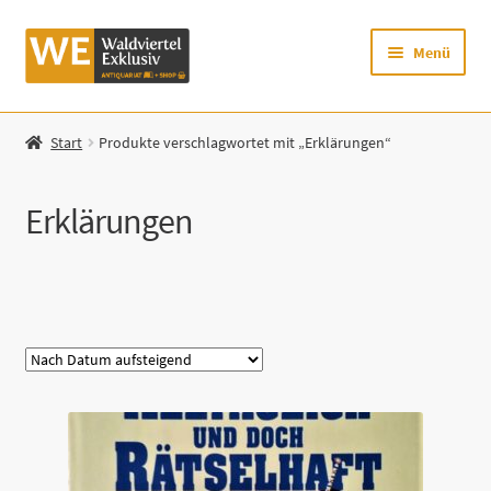
Zur
Zum
Menü
Navigation
Inhalt
springen
springen
Startseite
Start
Produkte verschlagwortet mit „Erklärungen“
Shop
Erklärungen
Mein Konto
Warenkorb
Kategorie
Zur Waldviertel Exklusiv-Website