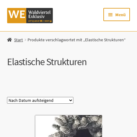
Zur
Zum
Menü
Navigation
Inhalt
springen
springen
Startseite
Start
Produkte verschlagwortet mit „Elastische Strukturen“
Shop
Elastische Strukturen
Mein Konto
Warenkorb
Kategorie
Zur Waldviertel Exklusiv-Website