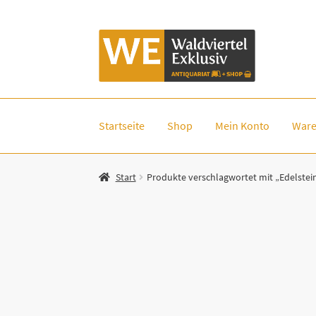
Zur
Zum
Navigation
Inhalt
springen
springen
Startseite
Shop
Mein Konto
Ware
Start
Produkte verschlagwortet mit „Edelstei