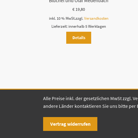
Blüchel und Olaf Medenbach
€
19,80
inkl. 10 % MwSt.
zzgl.
Versandkosten
Lieferzeit:
innerhalb 5 Werktagen
Details
Alle Preise inkl. der gesetzlichen MwSt zzgl.
andere Länder kontaktieren Sie uns bitte per 
Vertrag widerrufen