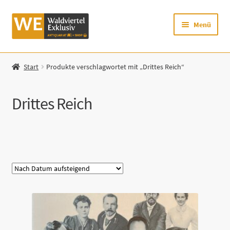
Zur
Zum
Menü
Navigation
Inhalt
springen
springen
Startseite
Start
Produkte verschlagwortet mit „Drittes Reich“
Shop
Drittes Reich
Mein Konto
Warenkorb
Kategorie
Zur Waldviertel Exklusiv-Website