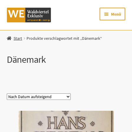
Zur
Zum
Menü
Navigation
Inhalt
springen
springen
Startseite
Start
Produkte verschlagwortet mit „Dänemark“
Shop
Dänemark
Mein Konto
Warenkorb
Kategorie
Zur Waldviertel Exklusiv-Website