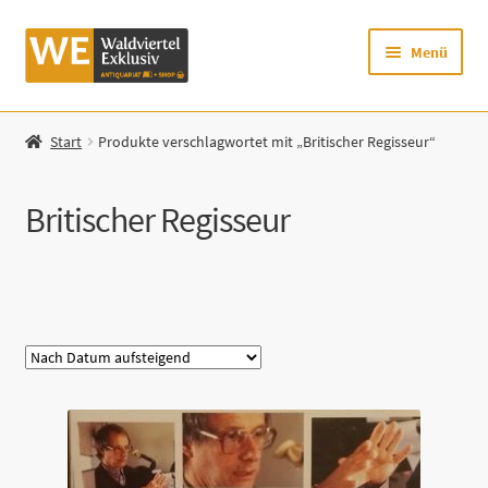
Zur
Zum
Menü
Navigation
Inhalt
springen
springen
Startseite
Start
Produkte verschlagwortet mit „Britischer Regisseur“
Shop
Britischer Regisseur
Mein Konto
Warenkorb
Kategorie
Zur Waldviertel Exklusiv-Website