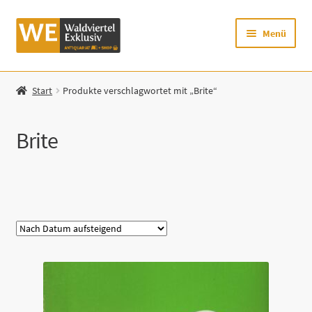
Zur
Zum
Menü
Navigation
Inhalt
springen
springen
Startseite
Start
Produkte verschlagwortet mit „Brite“
Shop
Brite
Mein Konto
Warenkorb
Kategorie
Zur Waldviertel Exklusiv-Website