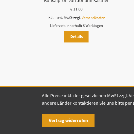
Bonsaiprofi von Johann Kastner
€
11,00
inkl. 10 % MwSt.
zzgl.
Versandkosten
Lieferzeit:
innerhalb 5 Werktagen
Details
Alle Preise inkl. der gesetzlichen MwSt zzgl.
andere Länder kontaktieren Sie uns bitte per 
Vertrag widerrufen