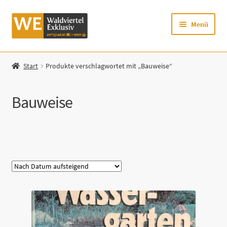
Zur
Zum
Menü
Navigation
Inhalt
springen
springen
Startseite
Start
Produkte verschlagwortet mit „Bauweise“
Shop
Bauweise
Mein Konto
Warenkorb
Kategorie
Zur Waldviertel Exklusiv-Website