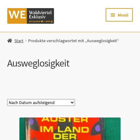
Zur
Zum
Menü
Navigation
Inhalt
springen
springen
Startseite
Start
Produkte verschlagwortet mit „Ausweglosigkeit“
Shop
Ausweglosigkeit
Mein Konto
Warenkorb
Kategorie
Zur Waldviertel Exklusiv-Website