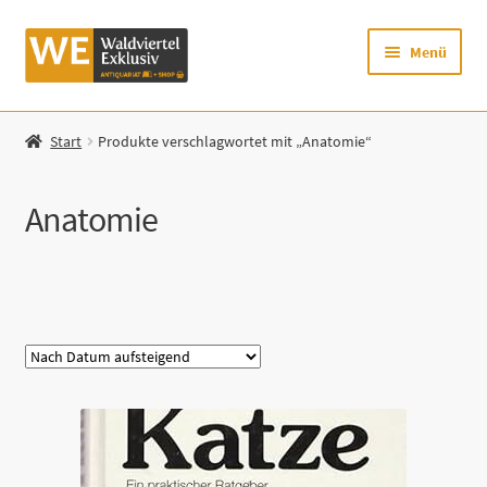
Zur
Zum
Menü
Navigation
Inhalt
springen
springen
Startseite
Start
Produkte verschlagwortet mit „Anatomie“
Shop
Anatomie
Mein Konto
Warenkorb
Kategorie
Zur Waldviertel Exklusiv-Website