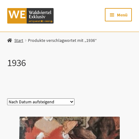
Zur
Zum
Menü
Navigation
Inhalt
springen
springen
Startseite
Start
Produkte verschlagwortet mit „1936“
Shop
1936
Mein Konto
Warenkorb
Kategorie
Zur Waldviertel Exklusiv-Website