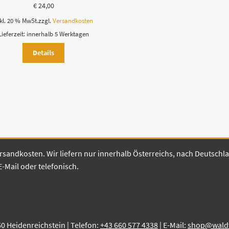
€
24,00
kl. 20 % MwSt.
zzgl.
Versandkosten
Lieferzeit:
innerhalb 5 Werktagen
Details
 Versandkosten. Wir liefern nur innerhalb Österreichs, nach Deutsch
E-Mail oder telefonisch.
60 Heidenreichstein | Telefon:
+43 660 577 4338
| E-Mail:
shop@waldvi