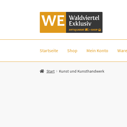
Zur
Zum
Navigation
Inhalt
springen
springen
Startseite
Shop
Mein Konto
Ware
Start
Kunst und Kunsthandwerk