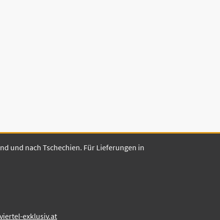
land und nach Tschechien. Für Lieferungen in
ertel-exklusiv.at