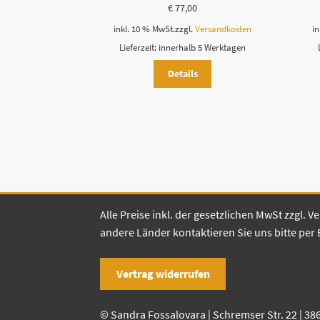
€
77,00
inkl. 10 % MwSt.
zzgl.
Versandkosten
in
Lieferzeit:
innerhalb 5 Werktagen
Details
Alle Preise inkl. der gesetzlichen MwSt zzgl.
andere Länder kontaktieren Sie uns bitte per 
Vertrag widerrufen
© Sandra Fossalovara | Schremser Str. 22 | 38